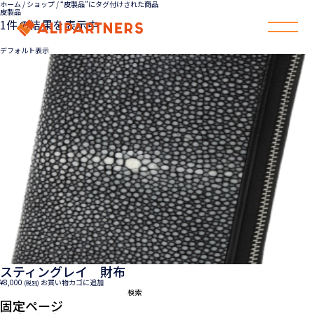
ホーム
/
ショップ
/ “皮製品”にタグ付けされた商品
皮製品
1件の結果を表示中
スティングレイ 財布
¥
8,000
お買い物カゴに追加
(税別)
検
索:
固定ページ