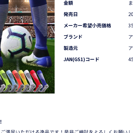
金額
発売日
2
メーカー希望
小売価格
3
ブランド
製造元
JAN(GS1)コード
4
！
とご満足いただける逸品です！是非ご検討をよろしくお願いし