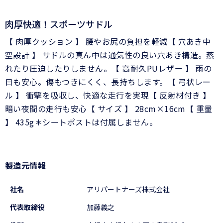
肉厚快適！スポーツサドル
【 肉厚クッション 】 腰やお尻の負担を軽減【 穴あき中
空設計 】 サドルの真ん中は通気性の良い穴あき構造。蒸
れたり圧迫したりしません。【 高耐久PUレザー 】 雨の
日も安心。傷もつきにくく、長持ちします。【 弓状レー
ル 】 衝撃を吸収し、快適な走行を実現【 反射材付き 】
暗い夜間の走行も安心【 サイズ 】 28cm×16cm【 重量
】 435g＊シートポストは付属しません。
製造元情報
社名
アリパートナーズ株式会社
代表取締役
加藤義之