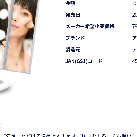
金額
発売日
2
メーカー希望
小売価格
7
ブランド
製造元
JAN(GS1)コード
4
！
とご満足いただける逸品です！是非ご検討をよろしくお願いし