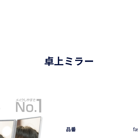
卓上ミラー
品番
f