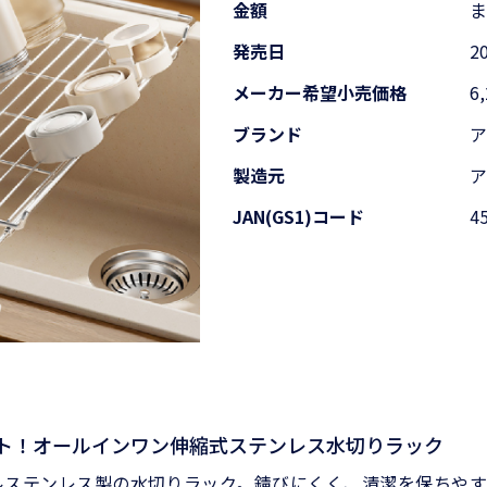
金額
発売日
2
メーカー希望
小売価格
6
ブランド
製造元
JAN(GS1)コード
4
ト！オールインワン伸縮式ステンレス水切りラック
ルステンレス製の水切りラック。錆びにくく、清潔を保ちや