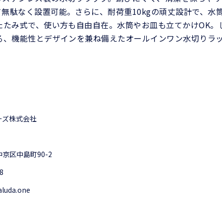
無駄なく設置可能。さらに、耐荷重10kgの頑丈設計で、水
たたみ式で、使い方も自由自在。水筒やお皿も立てかけOK。
る、機能性とデザインを兼ね備えたオールインワン水切りラ
ーズ株式会社
京区中島町90-2
8
aluda.one