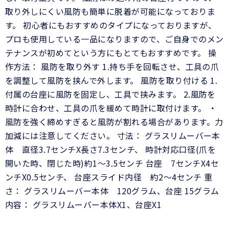
取り外しにくい風防も簡単に脱着が可能になっておりま
す。 初心者にもおすすめのタイプになっておりますが、
プロも使用している一品になりますので、ご自身でのメン
テナンスが初めてという方にもとてもおすすめです。 操
作方法： 風防を取り外す 1.持ち手を回転させ、工具の爪
を調整して風防を挟んで外します。 風防を取り付ける 1.
付属の台座に風防を固定し、工具で挟みます。 2.風防を
時計に合わせ、工具の爪を緩めて時計に取付けます。 ・
風防を強く締めすぎると風防が割れる場合があります。力
加減には注意してください。 寸法： グラスリムーバー本
体 直径3.7センチX長さ7.3センチ、 時計対応口径(爪を
開いた時、閉じた時)約1～3.5センチ 台座 7センチX4セ
ンチX0.5センチ、 台座スライド内径 約2～4センチ 重
さ： グラスリムーバー本体 120グラム、台座 15グラム
内容： グラスリムーバー本体X1、台座X1